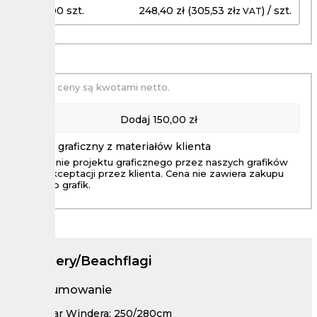
51 - 100 szt.
248,40 zł (305,53 zł
) / szt.
z VAT
Podane ceny są kwotami netto.
Dodaj
150,00 zł
Projekt graficzny z materiałów klienta
Wykonanie projektu graficznego przez naszych grafików
aż do akceptacji przez klienta. Cena nie zawiera zakupu
zdjęc lub grafik.
Windery/Beachflagi
Podsumowanie
Rozmiar Windera: 250/280cm