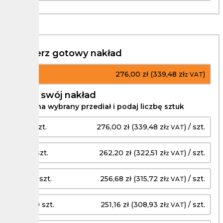
Wybierz gotowy nakład
1 szt.
276,00 zł (339,48 zł
)
z VAT
Podaj swój nakład
Kliknij na wybrany przediał i podaj liczbę sztuk
1 - 3 szt.
276,00 zł (339,48 zł
) / szt.
z VAT
4 - 6 szt.
262,20 zł (322,51 zł
) / szt.
z VAT
7 - 10 szt.
256,68 zł (315,72 zł
) / szt.
z VAT
11 - 50 szt.
251,16 zł (308,93 zł
) / szt.
z VAT