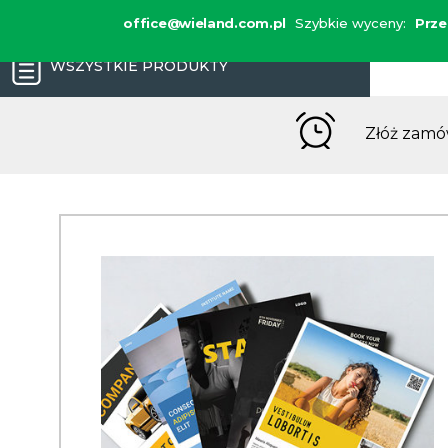
office@wieland.com.pl
Szybkie wyceny:
Prz
WSZYSTKIE PRODUKTY
Złóż zamó