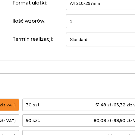
Format ulotki:
Ilość wzorów:
Termin realizacji:
zł
)
30 szt.
51,48 zł (63,32 zł
z VAT
z 
zł
)
50 szt.
80,08 zł (98,50 zł
z VAT
z 