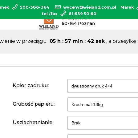
emek
500-386-364
wyceny@wieland.com.pl
Marek
tel./fax
61 639 50 60
ul. Ziębicka 17
60-164 Poznań
wienie w przeciągu
05
h
:
57
min
:
41
sek
, a przesyłk
Kolor zadruku:
Grubość papieru:
Uszlachetnianie: