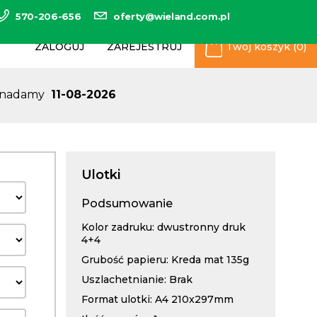
570-206-656
oferty@wieland.com.pl
ZALOGUJ
ZAREJESTRUJ
Twój koszyk (0)
ę nadamy
11-08-2026
Ulotki
Podsumowanie
Kolor zadruku: dwustronny druk
4+4
Grubość papieru: Kreda mat 135g
Uszlachetnianie: Brak
Format ulotki: A4 210x297mm