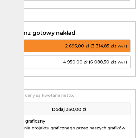
Wybierz gotowy nakład
1 szt.
2 695,00 zł (3 314,85 zł
)
z VAT
2 szt.
4 950,00 zł (6 088,50 zł
)
z VAT
Podane ceny są kwotami netto.
Dodaj
350,00 zł
Projekt graficzny
Wykonanie projektu graficznego przez naszych grafików