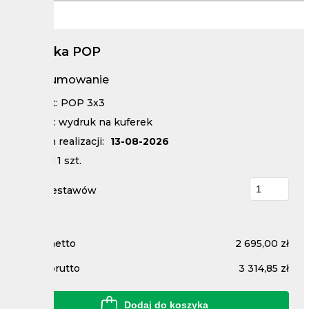
Ścianka POP
Podsumowanie
Format: POP 3x3
Rodzaj: wydruk na kuferek
Termin realizacji:
13-08-2026
Nakład
1
szt.
Ilość zestawów
Cena netto
2 695,00 zł
Cena brutto
3 314,85 zł
Dodaj do koszyka