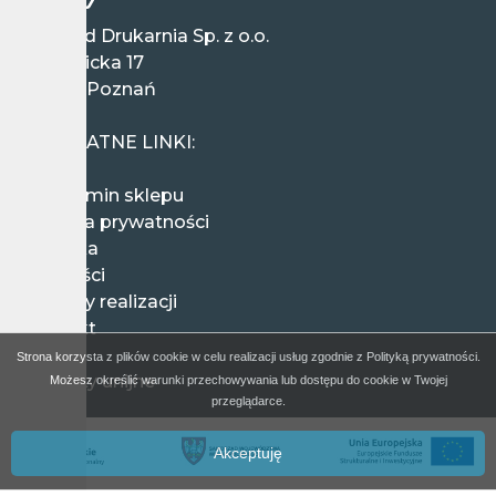
Wieland Drukarnia Sp. z o.o.
ul. Ziębicka 17
60-164 Poznań
Polska
PRZYDATNE LINKI:
Regulamin sklepu
Polityka prywatności
Wysyłka
Płatności
Terminy realizacji
Kontakt
FAQ
Strona korzysta z plików cookie w celu realizacji usług zgodnie z Polityką prywatności.
Projekty unijne
Możesz określić warunki przechowywania lub dostępu do cookie w Twojej
przeglądarce.
Akceptuję