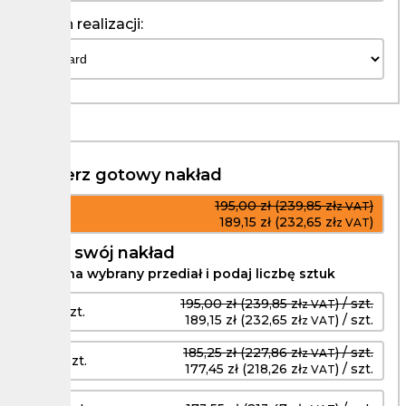
Termin realizacji:
Wybierz gotowy nakład
195,00 zł (239,85 zł
)
z VAT
1 szt.
189,15 zł (232,65 zł
)
z VAT
Podaj swój nakład
Kliknij na wybrany przediał i podaj liczbę sztuk
195,00 zł (239,85 zł
) / szt.
z VAT
1 - 2 szt.
189,15 zł (232,65 zł
) / szt.
z VAT
185,25 zł (227,86 zł
) / szt.
z VAT
3 - 5 szt.
177,45 zł (218,26 zł
) / szt.
z VAT