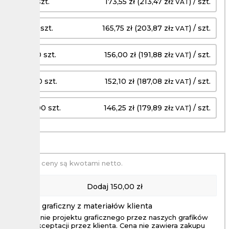
6 - 7 szt.
173,55 zł (213,47 zł
) / szt.
z VAT
8 - 10 szt.
165,75 zł (203,87 zł
) / szt.
z VAT
11 - 20 szt.
156,00 zł (191,88 zł
) / szt.
z VAT
21 - 50 szt.
152,10 zł (187,08 zł
) / szt.
z VAT
51 - 100 szt.
146,25 zł (179,89 zł
) / szt.
z VAT
Podane ceny są kwotami netto.
Dodaj
150,00 zł
Projekt graficzny z materiałów klienta
Wykonanie projektu graficznego przez naszych grafików
aż do akceptacji przez klienta. Cena nie zawiera zakupu