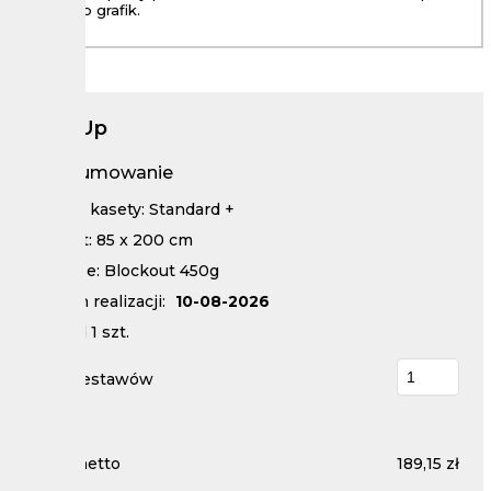
zdjęc lub grafik.
Roll-Up
Podsumowanie
Rodzaj kasety: Standard +
Format: 85 x 200 cm
Podloze: Blockout 450g
Termin realizacji:
10-08-2026
Nakład
1
szt.
Ilość zestawów
Cena netto
189,15 zł