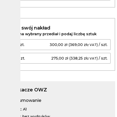
Podaj swój nakład
Kliknij na wybrany przediał i podaj liczbę sztuk
1 - 2 szt.
300,00 zł (369,00 zł
) / szt.
z VAT
3 - 5 szt.
275,00 zł (338,25 zł
) / szt.
z VAT
Potykacze OWZ
Podsumowanie
Format: A1
Rodzaj: bez wydruków