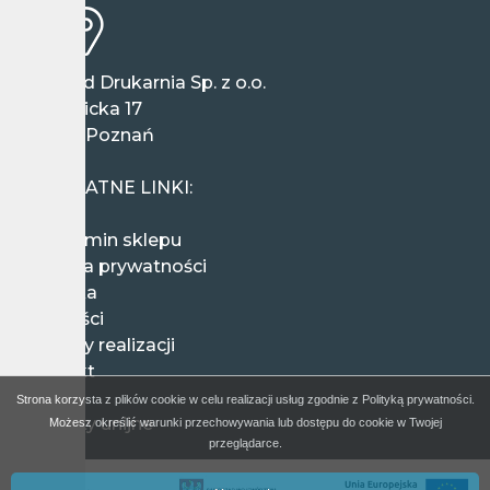
Wieland Drukarnia Sp. z o.o.
ul. Ziębicka 17
60-164 Poznań
Polska
PRZYDATNE LINKI:
Regulamin sklepu
Polityka prywatności
Wysyłka
Płatności
Terminy realizacji
Kontakt
FAQ
Strona korzysta z plików cookie w celu realizacji usług zgodnie z Polityką prywatności.
Projekty unijne
Możesz określić warunki przechowywania lub dostępu do cookie w Twojej
przeglądarce.