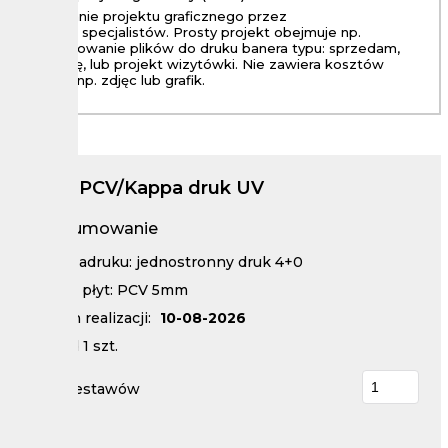
Wykonanie projektu graficznego przez
naszych specjalistów. Prosty projekt obejmuje np.
przygotowanie plików do druku banera typu: sprzedam,
wynajmę, lub projekt wizytówki. Nie zawiera kosztów
zakupu np. zdjęc lub grafik.
Płyty PCV/Kappa druk UV
Podsumowanie
Kolor zadruku: jednostronny druk 4+0
Rodzaj płyt: PCV 5mm
Termin realizacji:
10-08-2026
Nakład
1
szt.
Ilość zestawów