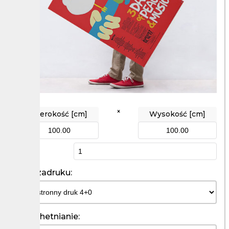
×
Szerokość [cm]
Wysokość [cm]
Ilość
Kolor zadruku:
Uszlachetnianie: