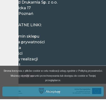
Wieland Drukarnia Sp. z o.o.
ul. Ziębicka 17
60-164 Poznań
Polska
PRZYDATNE LINKI:
Regulamin sklepu
Polityka prywatności
Wysyłka
Płatności
Terminy realizacji
Kontakt
FAQ
Strona korzysta z plików cookie w celu realizacji usług zgodnie z Polityką prywatności.
Projekty unijne
Możesz określić warunki przechowywania lub dostępu do cookie w Twojej
przeglądarce.
Akceptuję