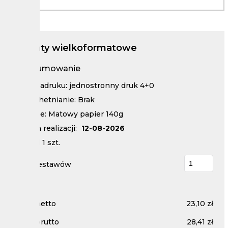
Plakaty wielkoformatowe
Podsumowanie
Kolor zadruku: jednostronny druk 4+0
Uszlachetnianie: Brak
Podloze: Matowy papier 140g
Termin realizacji:
12-08-2026
Nakład
1
szt.
Ilość zestawów
Cena netto
23,10 zł
Cena brutto
28,41 zł