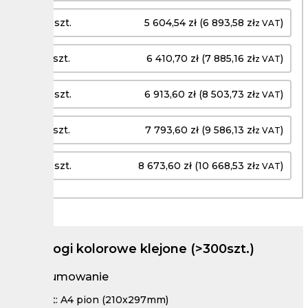
2000 szt.
5 604,54 zł (6 893,58 zł
)
z VAT
2500 szt.
6 410,70 zł (7 885,16 zł
)
z VAT
3000 szt.
6 913,60 zł (8 503,73 zł
)
z VAT
3500 szt.
7 793,60 zł (9 586,13 zł
)
z VAT
4000 szt.
8 673,60 zł (10 668,53 zł
)
z VAT
Katalogi kolorowe klejone (>300szt.)
Podsumowanie
Format: A4 pion (210x297mm)