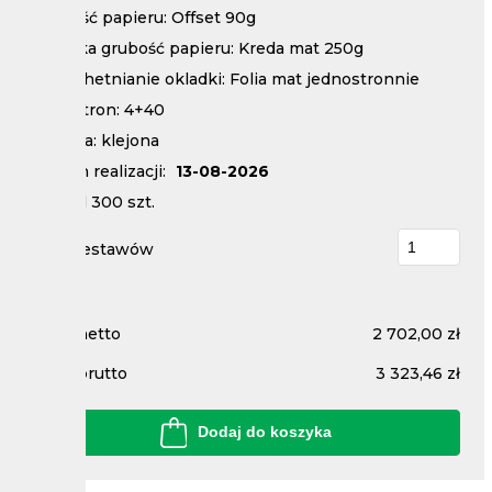
Grubość papieru: Offset 90g
Okładka grubość papieru: Kreda mat 250g
Uszlachetnianie okladki: Folia mat jednostronnie
Ilosc stron: 4+40
Oprawa: klejona
Termin realizacji:
13-08-2026
Nakład
300
szt.
Ilość zestawów
Cena netto
2 702,00 zł
Cena brutto
3 323,46 zł
Dodaj do koszyka