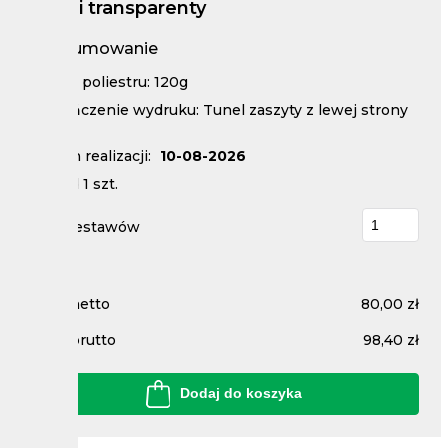
Flagi i transparenty
Podsumowanie
Rodzaj poliestru: 120g
Wykończenie wydruku: Tunel zaszyty z lewej strony
(flaga)
Termin realizacji:
10-08-2026
Nakład
1
szt.
Ilość zestawów
Cena netto
80,00 zł
Cena brutto
98,40 zł
Dodaj do koszyka