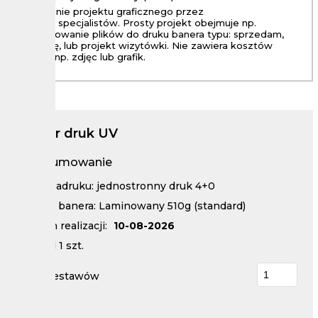
Wykonanie projektu graficznego przez
naszych specjalistów. Prosty projekt obejmuje np.
przygotowanie plików do druku banera typu: sprzedam,
wynajmę, lub projekt wizytówki. Nie zawiera kosztów
zakupu np. zdjęc lub grafik.
Baner druk UV
Podsumowanie
Kolor zadruku: jednostronny druk 4+0
Rodzaj banera: Laminowany 510g (standard)
Termin realizacji:
10-08-2026
Nakład
1
szt.
Ilość zestawów