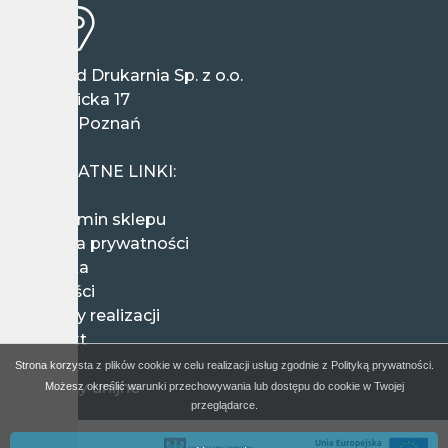
Wieland Drukarnia Sp. z o.o.
ul. Ziębicka 17
60-164 Poznań
Polska
PRZYDATNE LINKI:
Regulamin sklepu
Polityka prywatności
Wysyłka
Płatności
Terminy realizacji
Kontakt
FAQ
Strona korzysta z plików cookie w celu realizacji usług zgodnie z Polityką prywatności.
Projekty unijne
Możesz określić warunki przechowywania lub dostępu do cookie w Twojej
przeglądarce.